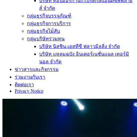
บริษัท ท็อปออร์กานิกโปรดักส์แอนด์ซัพพลาย
ส์ จำกัด
กลุ่มธุรกิจบรรจุภัณฑ์
กลุ่มธุรกิจการบริการ
กลุ่มธุรกิจไม้สับ
กลุ่มบริษัทร่วมทุน
บริษัท นิสชิน-เอสทีซี ฟลาวมิลลิ่ง จำกัด
บริษัท แหลมฉบัง อินเตอร์เนชั่นแนล เทอร์มิ
นอล จำกัด
ข่าวสารและกิจกรรม
ร่วมงานกับเรา
ติดต่อเรา
Privacy Notice